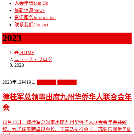
入会申请
Join Us
最新消息
News
资讯服务
Information
联系我们
Contact
2023
HOME
ニュース・ブログ
2023
2023年12月19日
最新动态
最新消息
律桂军总领事出席九州华侨华人联合会年
会
12月18日，律桂军总领事出席九州华侨华人联合会年会并致
辞。九华联奥萨卓玛会长、王寅浩执行会长、苏要乐图常务副