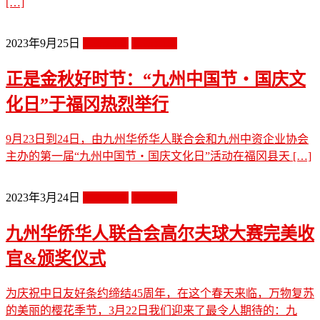
[…]
2023年9月25日
最新动态
最新消息
正是金秋好时节：“九州中国节・国庆文
化日”于福冈热烈举行
9月23日到24日，由九州华侨华人联合会和九州中资企业协会
主办的第一届“九州中国节・国庆文化日”活动在福冈县天 […]
2023年3月24日
最新动态
最新消息
九州华侨华人联合会高尔夫球大赛完美收
官&颁奖仪式
为庆祝中日友好条约缔结45周年，在这个春天来临，万物复苏
的美丽的樱花季节，3月22日我们迎来了最令人期待的：九